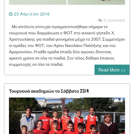
23 Απριλίου 2016
0 comment
Με απόλυτη επιτυχία πραγματοποιήθηκε σήμερα το
τουρνουά που διοργάνωσε ο ΦΟΤ στο ανοικτό γήπεδο Χ.
Χριστουλάκης για παιδιά γεννημένα μέχρι το 2007. Συμμετείχαν
οι ομάδες του ΦΟΤ, του Αγίου Νικολάου Παλλήνης και του
Αμαρουσίου. Η κάθε ομάδα έπαιξε δύο αγώνες δίνοντας
αρκετό χρόνο σε όλα τα παιδιά. Στο τέλος δόθηκε έπαινος
συμμετοχής σε όλα τα παιδιά.
Read More >>
Τουρνουά ακαδημιών το Σάββατο 23/4