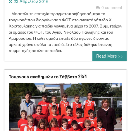
23 Απριλίου 2016
0 comment
Με απόλυτη επιτυχία πραγματοποιήθηκε σήμερα το
τουρνουά που διοργάνωσε ο ΦΟΤ στο ανοικτό γήπεδο Χ.
Χριστουλάκης για παιδιά γεννημένα μέχρι το 2007. Συμμετείχαν
οι ομάδες του ΦΟΤ, του Αγίου Νικολάου Παλλήνης και του
Αμαρουσίου. Η κάθε ομάδα έπαιξε δύο αγώνες δίνοντας
αρκετό χρόνο σε όλα τα παιδιά. Στο τέλος δόθηκε έπαινος
συμμετοχής σε όλα τα παιδιά.
Read More >>
Τουρνουά ακαδημιών το Σάββατο 23/4