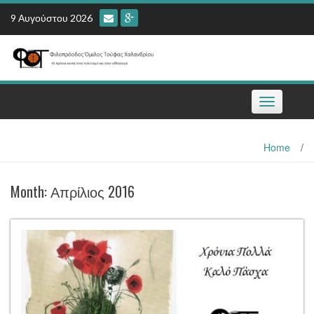
Skip
9 Αυγούστου 2026
to
content
Toggle
navigation
Home
/
Month:
Απρίλιος 2016