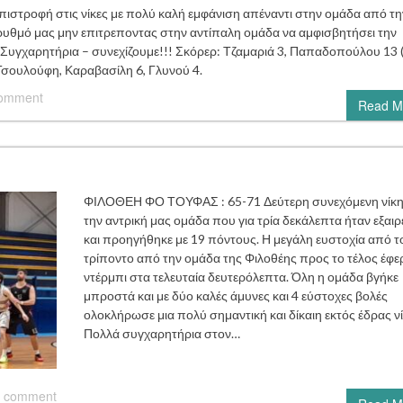
ροφή στις νίκες με πολύ καλή εμφάνιση απέναντι στην ομάδα από τη
 ρυθμό μας μην επιτρεποντας στην αντίπαλη ομάδα να αμφισβητήσει την
 Συγχαρητήρια – συνεχίζουμε!!! Σκόρερ: Τζαμαριά 3, Παπαδοπούλου 13 (
 Τσουλούφη, Καραβασίλη 6, Γλυνού 4.
comment
Read M
ΦΙΛΟΘΕΗ ΦΟ ΤΟΥΦΑΣ : 65-71 Δεύτερη συνεχόμενη νίκη
την αντρική μας ομάδα που για τρία δεκάλεπτα ήταν εξαιρ
και προηγήθηκε με 19 πόντους. Η μεγάλη ευστοχία από τ
τρίποντο από την ομάδα της Φιλοθέης προς το τέλος έφε
ντέρμπι στα τελευταία δευτερόλεπτα. Όλη η ομάδα βγήκε
μπροστά και με δύο καλές άμυνες και 4 εύστοχες βολές
ολοκλήρωσε μια πολύ σημαντική και δίκαιη εκτός έδρας νί
Πολλά συγχαρητήρια στον…
 comment