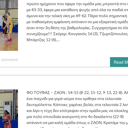
πρώτο ημίχρονο που έφερε την ομάδα μας μπροστά στο
με 43-33, έφερε μια κατάθεση ψυχής από όλα τα παιδιά σ
άμυνα και την τελική νίκη με 69-62. Πάρα πολύ σημαντική 
με παθιασμένη εμφάνιση απέναντι σε μια εξαιρετική ομάδ
ήταν στην 3η θέση της βαθμολογίας. Συγχαρητήρια σε όλ
συνεχίζουμε!!! Σκόρερ: Κουγιανός 16 (3), Τζωρτζόπουλος 
Μπάρτζης 12 (4),…
 comment
Read M
ΦΟ ΤΟΥΦΑΣ – ΖΑΟΝ : 54-55 (8-22, 15-12, 9-13, 22-8). Ά
ένα παιχνίδι για γερά νεύρα που κρίθηκε στα τελευταία
δευτερόλεπτα. Κάποιες χαμένες βολές στα τελευταία 2 λε
και λίγο η τύχη δεν επέτρεψαν στην ομάδα μας να ολοκλη
μια πολύ σπουδαία ανατροπή στο 4ο δεκάλεπτο (22-8)
απέναντι σε μια καλή ομάδα όπως ο ΖΑΟΝ. Κρατάμε την 