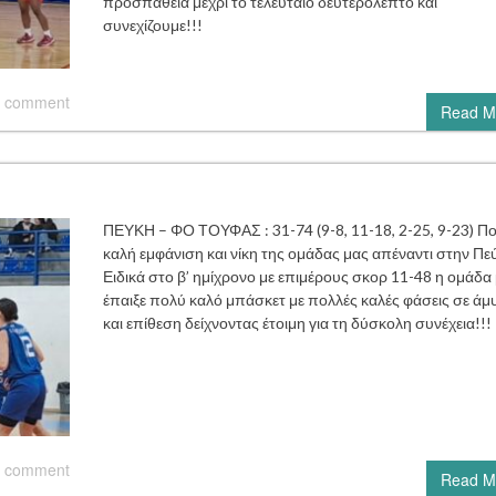
προσπάθεια μέχρι το τελευταίο δευτερόλεπτο και
συνεχίζουμε!!!
 comment
Read M
ΠΕΥΚΗ – ΦΟ ΤΟΥΦΑΣ : 31-74 (9-8, 11-18, 2-25, 9-23) Π
καλή εμφάνιση και νίκη της ομάδας μας απέναντι στην Πε
Ειδικά στο β’ ημίχρονο με επιμέρους σκορ 11-48 η ομάδα
έπαιξε πολύ καλό μπάσκετ με πολλές καλές φάσεις σε άμ
και επίθεση δείχνοντας έτοιμη για τη δύσκολη συνέχεια!!!
 comment
Read M