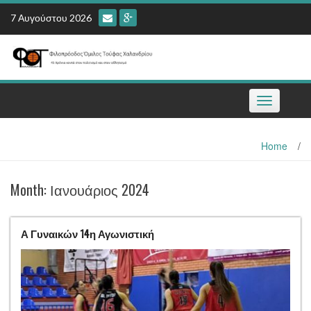
Skip
7 Αυγούστου 2026
to
content
Toggle
navigation
Home
/
Month:
Ιανουάριος 2024
Α Γυναικών 14η Αγωνιστική