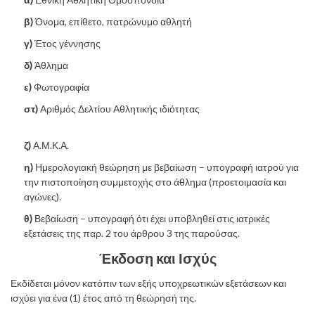
β)
Όνομα, επίθετο, πατρώνυμο αθλητή
γ)
Έτος γέννησης
δ)
Άθλημα
ε)
Φωτογραφία
στ)
Αριθμός Δελτίου Αθλητικής ιδιότητας
ζ)
Α.Μ.Κ.Α.
η)
Ημερολογιακή θεώρηση με βεβαίωση – υπογραφή ιατρού για
την πιστοποίηση συμμετοχής στο άθλημα (προετοιμασία και
αγώνες).
θ)
Βεβαίωση – υπογραφή ότι έχει υποβληθεί στις ιατρικές
εξετάσεις της παρ. 2 του άρθρου 3 της παρούσας.
Έκδοση και Ισχύς
Εκδίδεται μόνον κατόπιν των εξής υποχρεωτικών εξετάσεων και
ισχύει για ένα (1) έτος από τη θεώρησή της.