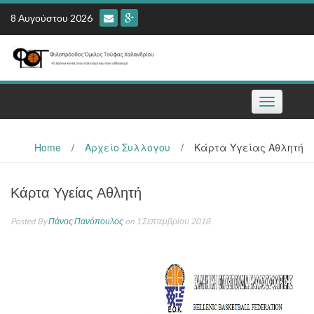
Skip
8 Αυγούστου 2026
to
content
Toggle
navigation
Home
/
Αρχείο Συλλογου
/
Κάρτα Υγείας Αθλητή
Κάρτα Υγείας Αθλητή
Posted By
Πάνος Πανόπουλος
on 1 Σεπτεμβρίου 2018