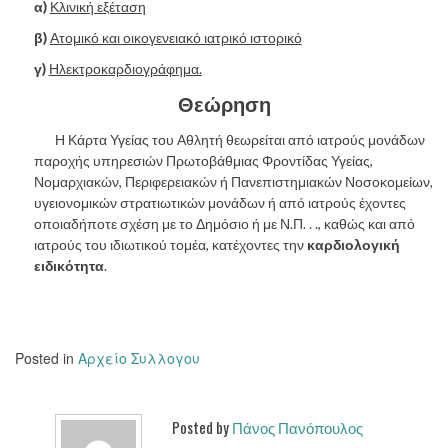
α)
Κλινική εξέταση
β)
Ατομικό και οικογενειακό ιατρικό ιστορικό
γ)
Ηλεκτροκαρδιογράφημα.
Θεώρηση
Η Κάρτα Υγείας του Αθλητή θεωρείται από ιατρούς μονάδων
παροχής υπηρεσιών Πρωτοβάθμιας Φροντίδας Υγείας,
Νομαρχιακών, Περιφερειακών ή Πανεπιστημιακών Νοσοκομείων,
υγειονομικών στρατιωτικών μονάδων ή από ιατρούς έχοντες
οποιαδήποτε σχέση με το Δημόσιο ή με Ν.Π. . ., καθώς και από
ιατρούς του ιδιωτικού τομέα, κατέχοντες την
καρδιολογική
ειδικότητα
.
Posted in
Αρχείο Συλλογου
Posted by
Πάνος Πανόπουλος