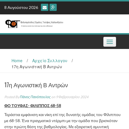
Skip
8 Αυγούστου 2026
to
content
Toggle
navigation
Home
/
Αρχείο Συλλογου
/
17η Αγωνιστική Β Αντρών
17η Αγωνιστική Β Αντρών
Posted By
Πάνος Πανόπουλος
on 9 Φεβρουαρίου 2024
ΦΟ ΤΟΥΦΑΣ- ΦΙΛΙΠΠΟΣ 68-58
Τεράστια εμφάνιση και νίκη επί της δυνατής ομάδας του Φίλιππου
με 68-58. Ένα πραγματικό ντέρμπι με την ομάδα που βρισκόταν
στην πρώτη θέση της βαθμολογίας. Με εξαιρετική αμυντική