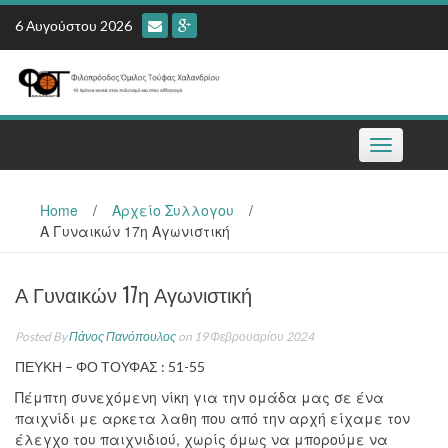
Skip
6 Αυγούστου 2026
to
content
Toggle
navigation
Home
/
Αρχείο Συλλογου
/
Α Γυναικών 17η Αγωνιστική
Α Γυναικών 17η Αγωνιστική
Posted By
Πάνος Πανόπουλος
on 19 Φεβρουαρίου 2024
ΠΕΥΚΗ – ΦΟ ΤΟΥΦΑΣ : 51-55
Πέμπτη συνεχόμενη νίκη για την ομάδα μας σε ένα
παιχνίδι με αρκετα λαθη που από την αρχή είχαμε τον
έλεγχο του παιχνιδιού, χωρίς όμως να μπορούμε να