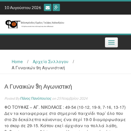
Skip
10 Αυγούστου 2026
to
content
Toggle
navigation
Home
/
Αρχείο Συλλογου
/
Α Γυναικών 9η Αγωνιστική
Α Γυναικών 9η Αγωνιστική
Posted By
Πάνος Πανόπουλος
on 25 Νοεμβρίου 2024
ΦΟ ΤΟΥΦΑΣ – ΑΓ. ΝΙΚΟΛΑΟΣ : 49-54 (10-12, 19-9, 7-16, 13-17)
Δεν τα καταφεραμε στο σημερινό παιχνίδι παρ’ όλο που
στο 2ο δεκάλεπτο κάνοντας ένα σερί 19-0 διαμορφωσαμε
το σκορ σε 29-15. Κάπου εκεί άρχισαν τα πολλά λάθη,