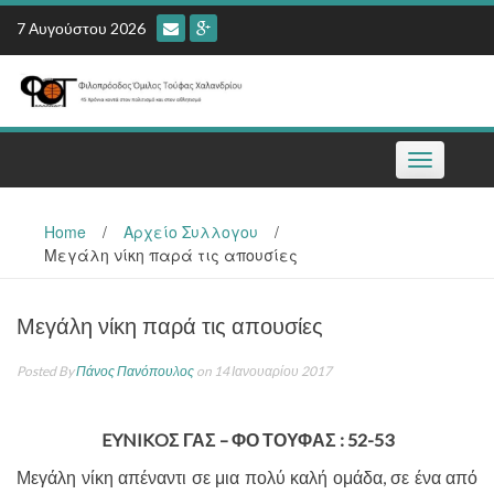
Skip
7 Αυγούστου 2026
to
content
Toggle
navigation
Home
/
Αρχείο Συλλογου
/
Μεγάλη νίκη παρά τις απουσίες
Μεγάλη νίκη παρά τις απουσίες
Posted By
Πάνος Πανόπουλος
on 14 Ιανουαρίου 2017
EYNIKOΣ ΓΑΣ – ΦΟ ΤΟΥΦΑΣ : 52-53
Μεγάλη νίκη απέναντι σε μια πολύ καλή ομάδα, σε ένα από