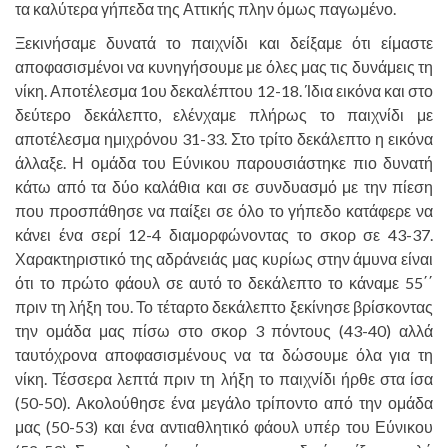
τα καλύτερα γήπεδα της Αττικής πλην όμως παγωμένο.
Ξεκινήσαμε δυνατά το παιχνίδι και δείξαμε ότι είμαστε
αποφασισμένοι να κυνηγήσουμε με όλες μας τις δυνάμεις τη
νίκη. Αποτέλεσμα 1ου δεκαλέπτου 12-18. Ίδια εικόνα και στο
δεύτερο δεκάλεπτο, ελένχαμε πλήρως το παιχνίδι με
αποτέλεσμα ημιχρόνου 31-33. Στο τρίτο δεκάλεπτο η εικόνα
άλλαξε. Η ομάδα του Εύνικου παρουσιάστηκε πιο δυνατή
κάτω από τα δύο καλάθια και σε συνδυασμό με την πίεση
που προσπάθησε να παίξει σε όλο το γήπεδο κατάφερε να
κάνει ένα σερί 12-4 διαμορφώνοντας το σκορ σε 43-37.
Χαρακτηριστικό της αδράνειάς μας κυρίως στην άμυνα είναι
ότι το πρώτο φάουλ σε αυτό το δεκάλεπτο το κάναμε 55΄΄
πριν τη λήξη του. Το τέταρτο δεκάλεπτο ξεκίνησε βρίσκοντας
την ομάδα μας πίσω στο σκορ 3 πόντους (43-40) αλλά
ταυτόχρονα αποφασισμένους να τα δώσουμε όλα για τη
νίκη. Τέσσερα λεπτά πριν τη λήξη το παιχνίδι ήρθε στα ίσα
(50-50). Ακολούθησε ένα μεγάλο τρίποντο από την ομάδα
μας (50-53) και ένα αντιαθλητικό φάουλ υπέρ του Εύνικου