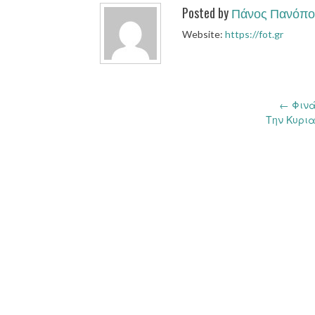
Posted by
Πάνος Πανόπο
Website:
https://fot.gr
Post
←
Φινά
Την Κυρια
navigation