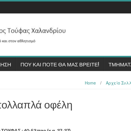
ΚΗΣΗ
ΠΟΎ ΚΑΙ ΠΌΤΕ ΘΑ ΜΑΣ ΒΡΕΊΤΕ!
ΤΜΉΜΑΤ
Home
/
Αρχείο Συλ
 πολλαπλά οφέλη
 ΤΟΥΦΑΣ : 40-53 παρ (κ.α. 37-37)