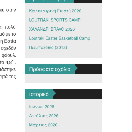
κε στην
Καλοκαιρινή Γιορτή 2026
LOUTRAKI SPORTS CAMP
αι πολύ
ΧΑΛΑΝΔΡΙ BRAVO 2026
μό με το
Loutraki Easter Basketball Camp
 η Εστία
Παμπαιδικό (2012)
ν σχεδόν
ο φάουλ.
α 4,8΄΄.
Πρόσφατα σχόλια
ιάστηκε
τητά της
Ιστορικό
Ιούνιος 2026
Απρίλιος 2026
Μάρτιος 2026