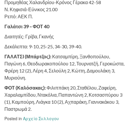
Προμηθέας Χαλανδρίου-Κρόνος Γέρακα 42-58
Ν. Κηφισιά-Εύνικος 21.00
Ρεπό: ΑΕΚ Π.
Γαλάτσι 39 – ΦΟΤ 40
Διαιτητές: Γρίβα, Γκανής
Δεκάλεπτα: 9-10, 25-25, 34-30, 39-40.
ΓΑΛΑΤΣΙ (Μπάρτζος):
Κατσαμπίρη, Ξανθοπούλου,
Παγώνη 6, Θεοδωρακοπούλου 12, Τουρνατζή, Γεροκώστα,
Φρέρη 12 (2), Λέρη 4, Σελούλη 2, Κώττη, Δαμουλάκη 3,
Μυριούνη.
ΦΟΤ (Καλόσακας):
Φιλιππάκη 20, Σταθέλου, Ζαφείρη,
Χαραλαμπίδου, Ντακόλια, Παπαντώνη 2, Κοτσασπύρου 3
(1), Καμπούρη, Λιάγκα 10 (2), Αχπαράκη, Γιαννακάκου 3,
Παστρωμά 2.
Posted in
Αρχείο Συλλογου