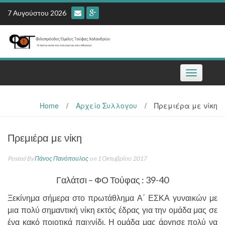
Skip
7 Αυγούστου 2026
to
content
Toggle
navigation
Home
/
Αρχείο Συλλογου
/
Πρεμιέρα με νίκη
Πρεμιέρα με νίκη
Posted By
Πάνος Πανόπουλος
on 1 Οκτωβρίου 2017
Γαλάτσι – ΦΟ Τούφας : 39-40
Ξεκίνημα σήμερα στο πρωτάθλημα Α΄ ΕΣΚΑ γυναικών με
μια πολύ σημαντική νίκη εκτός έδρας για την ομάδα μας σε
ένα κακό ποιοτικά παιχνίδι. Η ομάδα μας άργησε πολύ να