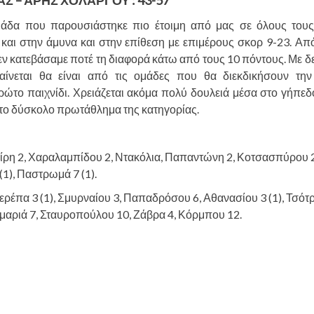
Σ – ΑΡΗΣ ΧΟΛΑΡΓΟΥ : 43-57
μάδα που παρουσιάστηκε πιο έτοιμη από μας σε όλους τους 
αι στην άμυνα και στην επίθεση με επιμέρους σκορ 9-23. Από 
 Δεν κατεβάσαμε ποτέ τη διαφορά κάτω από τους 10 πόντους. Με 
ίνεται θα είναι από τις ομάδες που θα διεκδικήσουν την
ώτο παιχνίδι. Χρειάζεται ακόμα πολύ δουλειά μέσα στο γήπεδ
 στο δύσκολο πρωτάθλημα της κατηγορίας.
είρη 2, Χαραλαμπίδου 2, Ντακόλια, Παπαντώνη 2, Κοτσασπύρου 2
1), Παστρωμά 7 (1).
Σερέπα 3 (1), Σμυρναίου 3, Παπαδρόσου 6, Αθανασίου 3 (1), Τσότρ
μαριά 7, Σταυροπούλου 10, Ζάβρα 4, Κόρμπου 12.