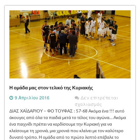
…
Η ομάδα μας στον τελικό της Κυριακής
9 Απριλίου 2016
Δεν επιτρέπεται
στο
σχολιασμός
Η
ΔΙΑΣ ΧΑΪΔΑΡΙΟΥ – ΦΟ ΤΟΥΦΑΣ : 57-68 Ακόμα ένα !!! αυτό
ομάδα
άκουγες από όλα τα παιδιά μετά το τέλος του αγώνα… Ακόμα
μας
ένα παιχνίδι πρέπει να κερδίσουμε την Κυριακή για να
στον
κλείσουμε τη χρονιά, μια χρονιά που κλείνει με τον καλύτερο
τελικό
δυνατό τρόπο. Η ομάδα από το πρώτο λεπτό επέβαλε το