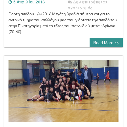
5 Απριλίου 2016
Δεν επιτρέπεται
στο
σχολιασμός
Γιορτή
Γιορτή ανόδου 1/4/2016 Μεγάλη βραδιά σήμερα και για το
ανόδου
αντρικό τμήμα του συλλόγου μας που γιόρτασε την άνοδό του
1/4/2016
στην Γ΄κατηγορία μετά το τέλος του παιχνιδιού με τον Αρίωνα
(70-60)
Read More >>