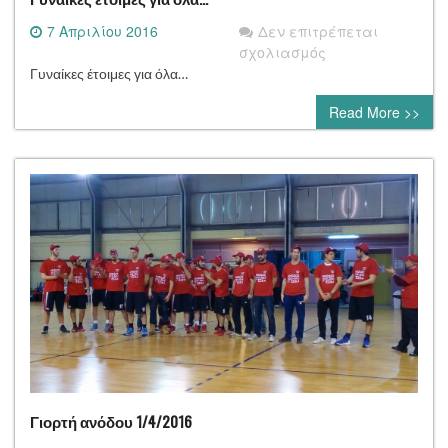
7 Απριλίου 2016
Δεν επιτρέπεται
στο
σχολιασμός
Γυναίκες
Γυναίκες έτοιμες για όλα…
έτοιμες
Read More >>
για
όλα…
Γιορτή ανόδου 1/4/2016