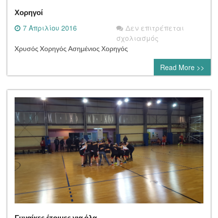
Χορηγοί
7 Απριλίου 2016
Δεν επιτρέπεται
στο
σχολιασμός
Χορηγοί
Xρυσός Xορηγός Ασημένιος Χορηγός
Read More >>
Γυναίκες έτοιμες για όλα…