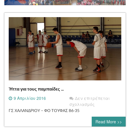
Ήττα για τους παμπαίδες …
9 Απριλίου 2016
Δεν επιτρέπεται
στο
σχολιασμός
Ήττα
ΓΣ ΧΑΛΑΝΔΡΙΟΥ – ΦΟ ΤΟΥΦΑΣ 86-35
για
Read More >>
τους
παμπαίδες